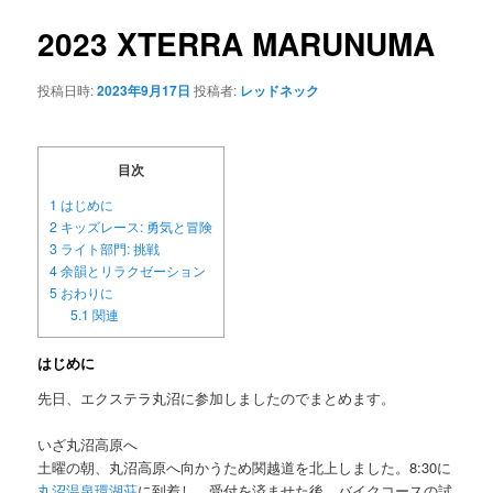
ナ
ビ
2023 XTERRA MARUNUMA
ン
ゲ
ー
投稿日時:
2023年9月17日
投稿者:
レッドネック
テ
シ
ョ
ン
ン
目次
ツ
1
はじめに
2
キッズレース: 勇気と冒険
へ
3
ライト部門: 挑戦
4
余韻とリラクゼーション
移
5
おわりに
5.1
関連
動
はじめに
先日、エクステラ丸沼に参加しましたのでまとめます。
いざ丸沼高原へ
土曜の朝、丸沼高原へ向かうため関越道を北上しました。8:30に
丸沼温泉環湖荘
に到着し、受付を済ませた後、バイクコースの試