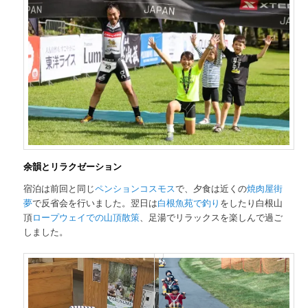
余韻とリラクゼーション
宿泊は前回と同じ
ペンションコスモス
で、夕食は近くの
焼肉屋街
夢
で反省会を行いました。翌日は
白根魚苑で釣り
をしたり白根山
頂
ロープウェイでの山頂散策
、足湯でリラックスを楽しんで過ご
しました。