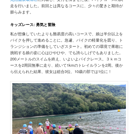
走を行いました。前回とは異なるコースに、少々の驚きと期待が
膨らみます。
キッズレース: 勇気と冒険
私が想像していたよりも難易度の高いコースで、娘は半分以上を
バイクを押して進めることに。急遽、バイクの軽量化を図り、ト
ランジションの準備をしていざスタート。初めての環境で果敢に
挑戦する娘の姿に心はひやひや、でも誇らしげでもありました。
200メートルのスイムを終え、いよいよバイクレース。３ｋｍコ
ースを2周回無事に走り、続いて1kmのトレイルランを2周。後か
ら伝えられた結果、彼女は総合3位、10歳の部では1位に！