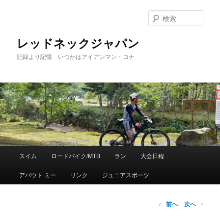
検
索
レッドネックジャパン
記録より記憶 いつかはアイアンマン・コナ
メ
スイム
ロードバイク/MTB
ラン
大会日程
メ
イ
ン
アバウト ミー
リンク
ジュニアスポーツ
イ
メ
ニ
ン
ュ
投
←
前へ
次へ
→
ー
稿
コ