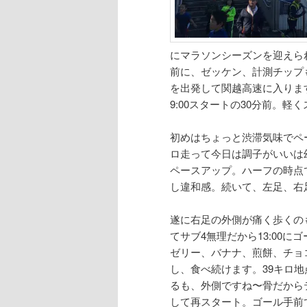
へ
移
移
動
にマラソンシーズンを迎えら
動
前に、ゼッケン、計測チップも
を出発して関越高速に入りま
9:00スタートの30分前。
初めはちょっと渋滞気味でペー
ロ走って今日は調子がいいは
ペースアップ。ハーフの時点
し違和感。続いて、左足、右
遂に右足の外側が痛く歩くの
てサブ4無理だから13:00
ゼリー、バナナ、煎餅、チョ
し、食べ続けます。39キロ
るも、外側ですね〜骨だから
して再スタート。ゴール手前