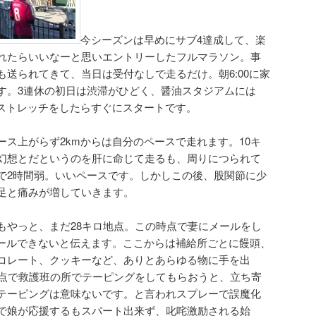
今シーズンは早めにサブ4達成して、楽
れたらいいなーと思いエントリーしたフルマラソン。事
送られてきて、当日は受付なしで走るだけ。朝6:00に家
す。3連休の初日は渋滞がひどく、醤油スタジアムには
軽くストレッチをしたらすぐにスタートです。
ス上がらず2kmからは自分のペースで走れます。10キ
幻想とだというのを肝に命じて走るも、周りにつられて
で2時間弱。いいペースです。しかしこの後、股関節に少
足と痛みが増していきます。
もやっと、まだ28キロ地点。この時点で妻にメールをし
にゴールできないと伝えます。ここからは補給所ごとに饅頭、
コレート、クッキーなど、ありとあらゆる物に手を出
地点で救護班の所でテーピングをしてもらおうと、立ち寄
テーピングは意味ないです。と言われスプレーで誤魔化
で娘が応援するもスパート出来ず、叱咤激励される始