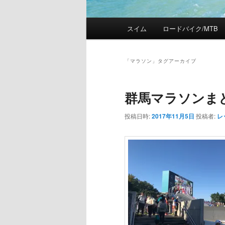
メ
スイム
ロードバイク/MTB
メ
サ
イ
ン
イ
ブ
メ
「
マラソン
」タグアーカイブ
ニ
ン
コ
ュ
群馬マラソンま
ー
コ
ン
投稿日時:
2017年11月5日
投稿者:
レ
ン
テ
テ
ン
ン
ツ
ツ
へ