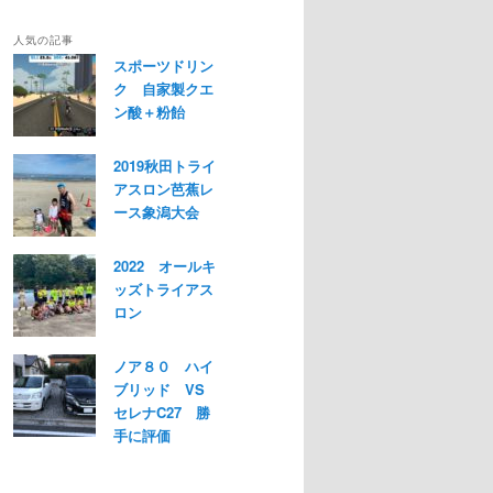
人気の記事
スポーツドリン
ク 自家製クエ
ン酸＋粉飴
2019秋田トライ
アスロン芭蕉レ
ース象潟大会
2022 オールキ
ッズトライアス
ロン
ノア８０ ハイ
ブリッド VS
セレナC27 勝
手に評価