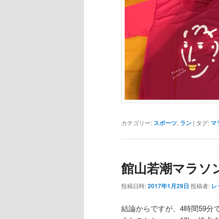
カテゴリー:
スポーツ
,
ラン
|
タグ:
マ
館山若潮マラソ
投稿日時:
2017年1月29日
投稿者:
レ
結論からですが、4時間59