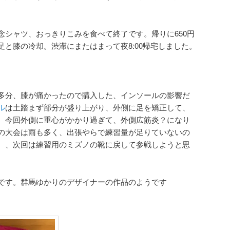
念シャツ、おっきりこみを食べて終了です。帰りに650円
と膝の冷却。渋滞にまたはまって夜8:00帰宅しました。
多分、膝が痛かったので購入した、インソールの影響だ
ル
は土踏まず部分が盛り上がり、外側に足を矯正して、
、今回外側に重心がかかり過ぎて、外側広筋炎？になり
の大会は雨も多く、出張やらで練習量が足りていないの
、、次回は練習用のミズノの靴に戻して参戦しようと思
です。群馬ゆかりのデザイナーの作品のようです