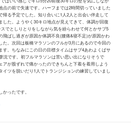
まではいい感じでキロ5分20前後30キロの壁を気にしなが
地点の前で失速です。ハーフまでは2時間切っていました
で帰る予定でした。知り合いに1人2人と出会い伴走して
ました。ようやく30キロ地点が見えてきて、体調が回復
ースでとしりとりをしながら気を紛らわせて何とかサブ5
の飛ばし過ぎが原因か体調不良(腰痛&寝不足)が原因かわ
した。次回は板橋マラソンのフルが3月にあるので今回の
ます。ちなみにこの日の目標タイムはサブ4あわよくばサ
、撃沈です。初フルマラソンは苦い思い出になりそうで
ェアが股ずれで痛かったのできちんと下着を着用しよう
タイツを脱いだり1人でトランジションの練習していまし
しかったです。
ン