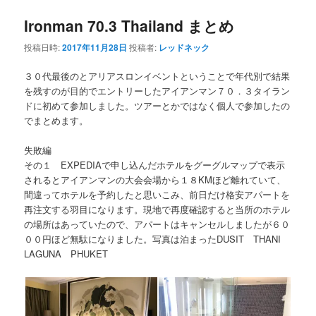
Ironman 70.3 Thailand まとめ
ン
テ
投稿日時:
2017年11月28日
投稿者:
レッドネック
テ
ン
３０代最後のとアリアスロンイベントということで年代別で結果
ン
ツ
を残すのが目的でエントリーしたアイアンマン７０．３タイラン
ドに初めて参加しました。ツアーとかではなく個人で参加したの
でまとめます。
ツ
へ
失敗編
へ
移
その１ EXPEDIAで申し込んだホテルをグーグルマップで表示
されるとアイアンマンの大会会場から１８KMほど離れていて、
移
動
間違ってホテルを予約したと思いこみ、前日だけ格安アパートを
再注文する羽目になります。現地で再度確認すると当所のホテル
動
の場所はあっていたので、アパートはキャンセルしましたが６０
００円ほど無駄になりました。写真は泊まったDUSIT THANI
LAGUNA PHUKET