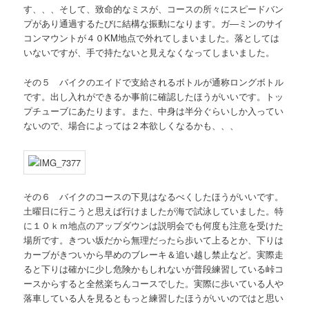
す、、、そして、致命的なミスが、コースの所々にスピードバン
プがあり通過するたびに結構な振動になります。ガ―ミンのサイ
コンマウントが４０KM地点で外れてしまいました。落としては
いないですが、手で持たないと見えなくなってしまいました。
その５ バイクのエイドで支給されるボトルが通称ロングボトル
です。出し入れができるか事前に確認したほうがいいです。トッ
プチューブにあたります。また、中身は半分ぐらいしか入ってい
ないので、場合によっては２本欲しくなるかも、、、
その６ バイクのコースの下見はなるべくしたほうがいいです。
土曜日に行こうと思えば行けましたが海で試泳していました。特
に１０ｋｍ地点のアップダウンは説明会でも何度も注意を受けた
場所です。きつい坂だから無理だったら歩いて上るとか、下りは
カーブがきついから早めのブレーキ＆追い越し禁止など。実際走
ると下りは確かに少し危険かもしれないが普段練習している峠コ
ースからすると全然楽ちんコースでした。実際に歩いている人や
落車している人を見るともっと練習したほうがいいのではと思い