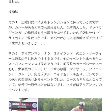
ました。
成功編
その１ 土曜日にバイクをトランジションに持っていくのです
が、カバーがあると雨でも濡れません。以前購入した、ドッペウ
ギャンガ―の輪行袋をすっぽりかぶせておいたのでDHバーもド
ライのままで良かったです。カバーがない人は後輪とギアだけゴ
ミ袋の人もいましが、、、
その２ アイアンマン ７０．３タイランド のエントリーフィ
ーは通常の申し込みで＄３５０です。他のイベントと比べるとコ
ストパフォーマンスは良さそうです。前夜祭のカーボパーティー
あり、大会後のランチ、ビール飲み放題、マッサージ、フィニッ
シャージャージ、完走メダル、エイドもボトルあり、ランでジェ
ルありの全部ありありイベントでした。コースもきちんとなって
いて、信号で一時停止とかはないです。さすがはアイアンマンの
イベントです。