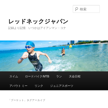
検
索
レッドネックジャパン
記録より記憶 いつかはアイアンマン・コナ
メ
スイム
ロードバイク/MTB
ラン
大会日程
メ
サ
イ
ン
アバウト ミー
リンク
ジュニアスポーツ
イ
ブ
メ
ニ
ン
コ
ュ
「
プーケット
」タグアーカイブ
ー
コ
ン