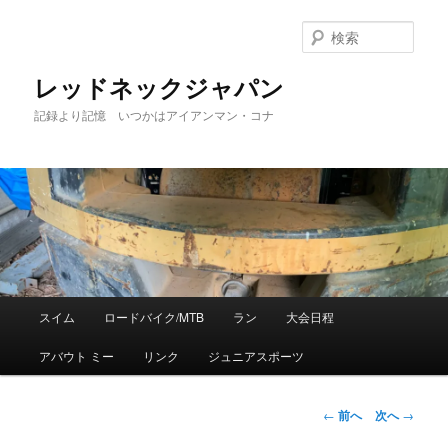
検
索
レッドネックジャパン
記録より記憶 いつかはアイアンマン・コナ
メ
スイム
ロードバイク/MTB
ラン
大会日程
メ
イ
ン
アバウト ミー
リンク
ジュニアスポーツ
イ
メ
ニ
ン
ュ
投
←
前へ
次へ
→
ー
稿
コ