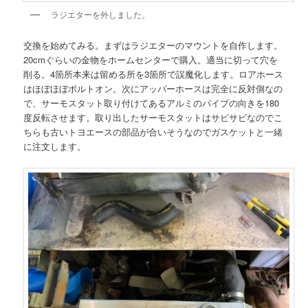
ラジエターを外しました。
交換を始めてみる。まずはラジエターのマウントを自作します。
20cmぐらいの金物をホームセンターで購入。適当に切って穴を
削る。4箇所本来は留める所を3箇所で誤魔化します。ロアホース
はほぼほぼボルトオン。次にアッパーホースは完全に反対側なの
で、サーモスタット取り付けてあるアルミのパイプの向きを180
度反転させます。取り出したサーモスタットはサビサビなのでこ
ちらも古いトヨエースの部品が合いそうなのでガスケットと一緒
に注文します。