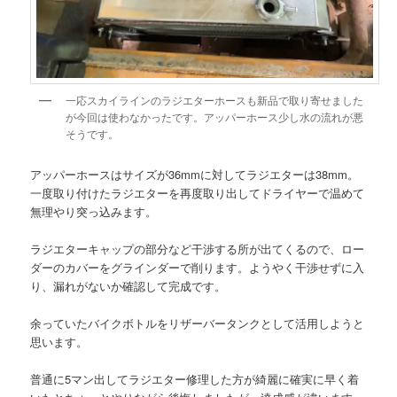
一応スカイラインのラジエターホースも新品で取り寄せました
が今回は使わなかったです。アッパーホース少し水の流れが悪
そうです。
アッパーホースはサイズが36mmに対してラジエターは38mm。
一度取り付けたラジエターを再度取り出してドライヤーで温めて
無理やり突っ込みます。
ラジエターキャップの部分など干渉する所が出てくるので、ロー
ダーのカバーをグラインダーで削ります。ようやく干渉せずに入
り、漏れがないか確認して完成です。
余っていたバイクボトルをリザーバータンクとして活用しようと
思います。
普通に5マン出してラジエター修理した方が綺麗に確実に早く着