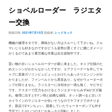
ナ
ビ
ショベルローダー ラジエタ
ン
ゲ
ー
ー交換
テ
シ
ョ
ン
投稿日時:
2021年7月15日
投稿者:
レッドネック
ン
機械の修理ネタです。興味がない方はスルーして下さいね。クル
ツ
マいじりも好きなのですがどうも姿勢が悪くすぐに腰にダメージ
がくるのであまり重労働な作業は自主規制中です。
へ
貰い物の古いショベルローダーが家に来ました。キャブ仕様のた
移
めエンジンがかからなかったですが、エアクリーナーを外してキ
ャブに直接ガソリンピュピュっとかけたらあっさりエンジンがか
動
かりましたが、ファンベルトから異音あり。なぜかウォーターポ
ンプが回りません。ラジエターに冷却水が一滴も無く、サビサビ
です。テスターで圧力をかけるとラジエターからみずwがダダ漏
れ。修理に出すと5マン弱と結構な値段。ネット調べると古いス
カイラインのラジエターが合いそうなのでヤフオクでポチりま
す。新品で2マンちょい。固着していたウォーターポンプも外す
予定でしたがいつのまにかあっさり回転しました。