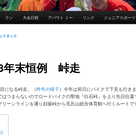
ラン
大会日程
アバウト ミー
リンク
ジュニアスポーツ
ッドネック
18年末恒例 峠走
年目になる峠走。（
昨年の様子
）今年は前日にバイクで下見も行き
ではつまらないのでロードバイクの聖地『白石峠』を上り先日往還
グリーンラインを通り顔振峠から毛呂山総合体育館へ行くルートで
日