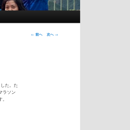
投
←
前へ
次へ
→
稿
ナ
ビ
ゲ
ー
シ
ョ
ました。た
ン
マラソン
す。