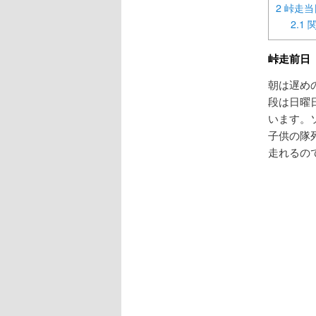
へ
2
峠走当
2.1
移
峠走前日
動
朝は遅め
段は日曜
います。
子供の隊
走れるの