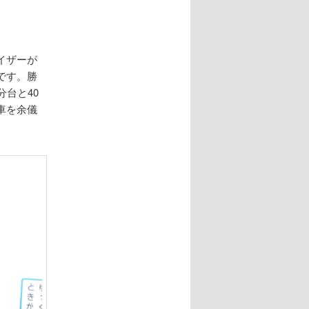
イザーが
です。勝
台と40
車を余儀