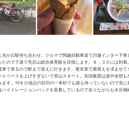
に光が丘駅待ち合わせ。クルマで関越自動車道で川越インター下車
ったので下道で毛呂山総合体育館を目指します。８：３０には到着
電車で来るので駅まで迎えに行きます。更衣室で着替えを済ませて
ートペースを上げすぎないで登山スタート。先頭集団は途中休憩も
みます。10キロ地点の目印の一本杉でも誰も待っていないので先に
はハイドレーションバックを装着しているので走りながらも水分補