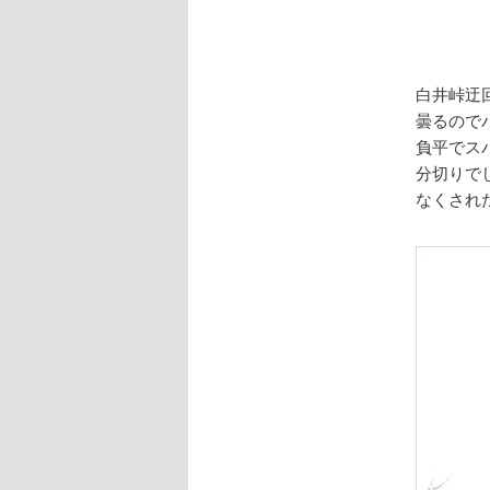
白井峠迂
曇るので
負平でス
分切りで
なくされ