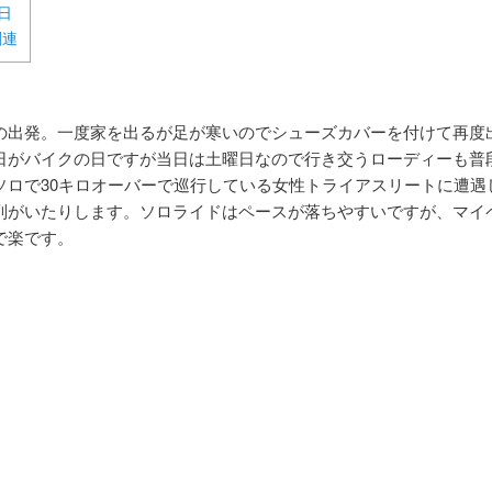
日
関連
の出発。一度家を出るが足が寒いのでシューズカバーを付けて再度
日がバイクの日ですが当日は土曜日なので行き交うローディーも普
ソロで30キロオーバーで巡行している女性トライアスリートに遭遇
列がいたりします。ソロライドはペースが落ちやすいですが、マイ
で楽です。