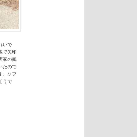
れいで
線で矢印
実家の鶴
いたので
す。ソフ
そうで