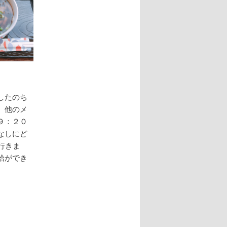
したのち
。他のメ
９：２０
なしにど
行きま
給ができ