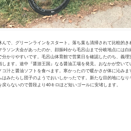
休んで、グリーンラインをスタート。落ち葉も清掃されて比較的き
マラソン大会があったのか、顔振峠から毛呂山まで分岐地点には白
で分かりやすいです。毛呂山体育館で営業日を確認したのち、義理
指します。途中『醤游王国』なる醤油工場を発見。おなかが空いて
ノコ汁と醤油ソフトを食べます。寒かったので暖かさが体に沁みま
ムはみたらし団子のようでおいしかったです。新たな目的地になり
を戻らないので普段より40キロほど短いゴールに安堵します。