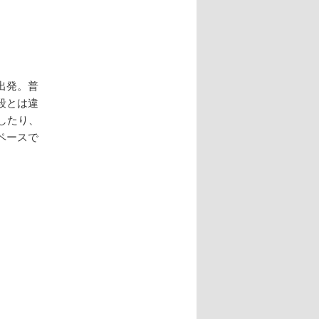
出発。普
段とは違
したり、
ペースで