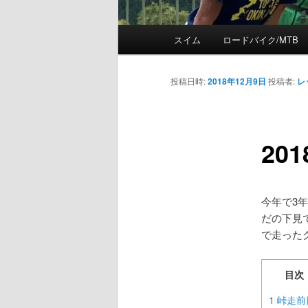
メ
スイム
ロードバイク/MTB
メ
イ
ン
イ
メ
投稿日時:
2018年12月9日
投稿者:
レ
ニ
ン
ュ
ー
20
コ
ン
今年で3
テ
だの下見
で走った
ン
目次
ツ
1
峠走前