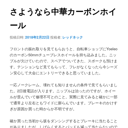
ナ
ビ
さようなら中華カーボンホイ
ン
ゲ
ー
ール
テ
シ
ョ
ン
投稿日時:
2018年2月22日
投稿者:
レッドネック
ン
フロントの振れ取りを見てもらおうと、自転車ショップにYoeleo
ツ
のカーボン50mmチューブレスホイールを持ち込みました。ニッ
プルが欠けていたので、スペアでついてきた、スポークも預けま
へ
す。テンションなど見てもらって、フレがなくなったら今シーズ
ン安心して大会にエントリーできると思っていました。
移
一応ノークレーム、壊れても知りませんの条件で見てもらいまし
動
た。2日後電話が入ります。ニップルは治ったのですが、ホイー
ルが歪んでいて修理不可とのこと。実際に見てみると確かに一部
で通常より左右ともワイドに膨らんでいます。ブレーキのかけす
ぎが原因か買った時からか不明ですが。
確か買った当初から坂をダンシングするとブレーキに当たること
がありましたが、しばらくするとパッドも減って当たらないので