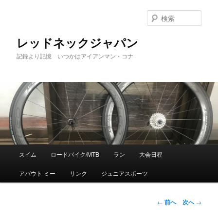
検
索
レッドネックジャパン
記録より記憶 いつかはアイアンマン・コナ
メ
スイム
ロードバイク/MTB
ラン
大会日程
メ
イ
ン
アバウト ミー
リンク
ジュニアスポーツ
イ
メ
ニ
ン
ュ
投
←
前へ
次へ
→
ー
稿
コ