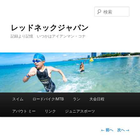
検
索
レッドネックジャパン
記録より記憶 いつかはアイアンマン・コナ
メ
スイム
ロードバイク/MTB
ラン
大会日程
メ
イ
ン
アバウト ミー
リンク
ジュニアスポーツ
イ
メ
ニ
ン
ュ
画
← 前へ
次へ →
ー
像
コ