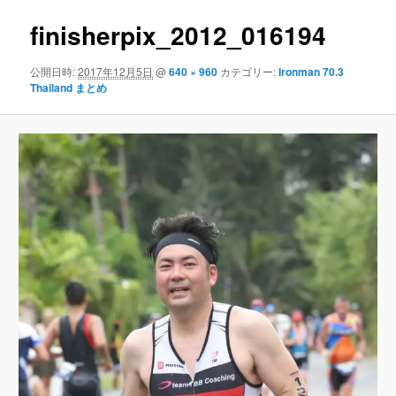
ナ
ビ
finisherpix_2012_016194
ン
ゲ
ー
公開日時:
2017年12月5日
@
640 × 960
カテゴリー:
Ironman 70.3
テ
シ
Thailand まとめ
ョ
ン
ン
ツ
へ
移
動