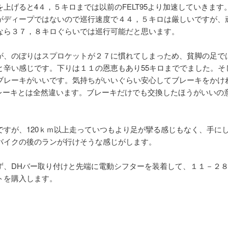
を上げると4４，５キロまでは以前のFELT95より加速していきます
がディープではないので巡行速度で４４，５キロは厳しいですが、
なら３７，８キロぐらいでは巡行可能だと思います。
が、のぼりはスプロケットが２７に慣れてしまっため、貧脚の足で
と辛い感じです。下りは１１の恩恵もあり55キロまででました。そ
ブレーキがいいです。気持ちがいいぐらい安心してブレーキをかけ
ブレーキとは全然違います。ブレーキだけでも交換したほうがいいの
ですが、120ｋｍ以上走っていつもより足が攣る感じもなく、手に
バイクの後のランが行けそうな感じがします。
ず、DHバー取り付けと先端に電動シフターを装着して、１１－２
トを購入します。