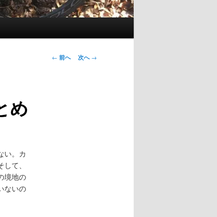
投
←
前へ
次へ
→
稿
ナ
ビ
とめ
ゲ
ー
シ
ョ
ン
ない。カ
そして、
の境地の
いないの