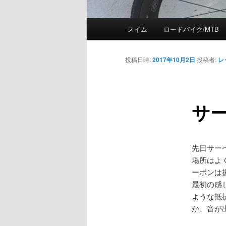
メ
スイム
ロードバイク/MTB
メ
イ
ン
イ
メ
投稿日時:
2017年10月2日
投稿者:
レ
ニ
ン
ュ
ー
サー
コ
ン
先日サー
テ
場所はよ
ーボンは
ン
最初の感
ような抵
ツ
か、音が