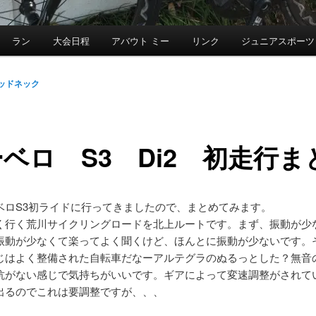
ラン
大会日程
アバウト ミー
リンク
ジュニアスポーツ
ッドネック
ベロ S3 Di2 初走行ま
ベロS3初ライドに行ってきましたので、まとめてみます。
く行く荒川サイクリングロードを北上ルートです。まず、振動が少
振動が少なくて楽ってよく聞くけど、ほんとに振動が少ないです。
じはよく整備された自転車だなーアルテグラのぬるっとした？無音
抗がない感じで気持ちがいいです。ギアによって変速調整がされて
出るのでこれは要調整ですが、、、