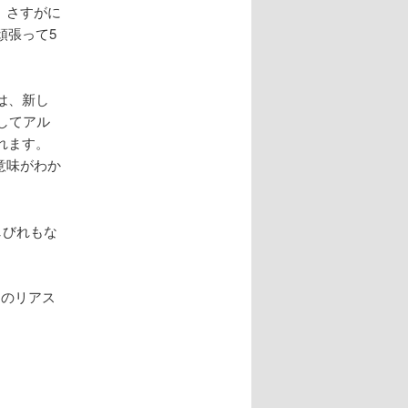
。さすがに
頑張って5
は、新し
してアル
れます。
意味がわか
しびれもな
８のリアス