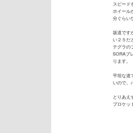
へ
スピード
ホイール
移
分ぐらい
動
坂道です
い２５だ
テグラの
SORA
ります。
平坦な道
いので、
とりあえ
プロケッ