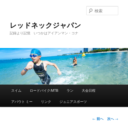
検
索
レッドネックジャパン
記録より記憶 いつかはアイアンマン・コナ
メ
スイム
ロードバイク/MTB
ラン
大会日程
メ
イ
ン
アバウト ミー
リンク
ジュニアスポーツ
イ
メ
ニ
ン
ュ
投
←
前へ
次へ
→
ー
稿
コ