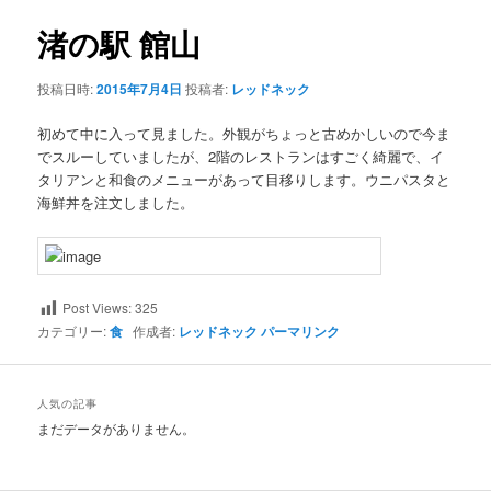
ナ
ビ
渚の駅 館山
ン
ゲ
ー
投稿日時:
2015年7月4日
投稿者:
レッドネック
テ
シ
ョ
初めて中に入って見ました。外観がちょっと古めかしいので今ま
ン
ン
でスルーしていましたが、2階のレストランはすごく綺麗で、イ
タリアンと和食のメニューがあって目移りします。ウニパスタと
ツ
海鮮丼を注文しました。
へ
移
Post Views:
325
動
カテゴリー:
食
作成者:
レッドネック
パーマリンク
人気の記事
まだデータがありません。