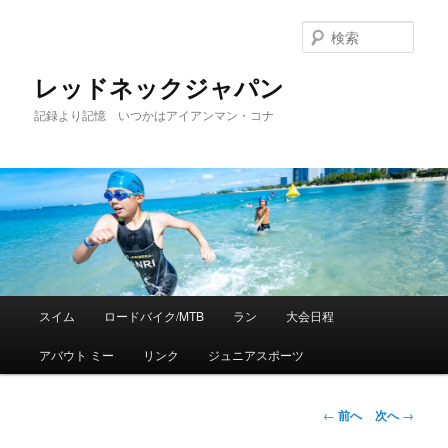
検
索
レッドネックジャパン
記録より記憶 いつかはアイアンマン・コナ
メ
スイム
ロードバイク/MTB
ラン
大会日程
メ
イ
ン
アバウト ミー
リンク
ジュニアスポーツ
イ
メ
ニ
ン
ュ
投
←
前へ
次へ
→
ー
稿
コ