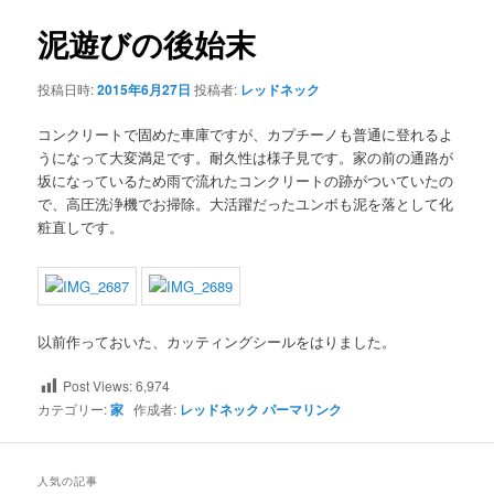
ナ
ビ
泥遊びの後始末
ン
ゲ
ー
投稿日時:
2015年6月27日
投稿者:
レッドネック
テ
シ
ョ
コンクリートで固めた車庫ですが、カプチーノも普通に登れるよ
ン
ン
うになって大変満足です。耐久性は様子見です。家の前の通路が
坂になっているため雨で流れたコンクリートの跡がついていたの
ツ
で、高圧洗浄機でお掃除。大活躍だったユンボも泥を落として化
粧直しです。
へ
移
動
以前作っておいた、カッティングシールをはりました。
Post Views:
6,974
カテゴリー:
家
作成者:
レッドネック
パーマリンク
人気の記事