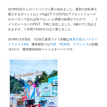
2016年9月からロードバイクに乗り始めました。最初の自転車を
ン
購入するポイントは１０Kg以下で10万円以下フロントフォーク
がカーボンであれば何でもいいと調査の結果がでたので、、、ド
テ
イツのメーカーのFELT F95に決定しました。9速ギアに悩まさ
れますが、１年間で5000キロほど乗りました。
ン
2018年12月現在 1日自己最長ライド距離は
奄美大島ロングライ
ツ
ドで２５０KM
、獲得標高では
THE PEAKS ラウンド４
の距離
191キロ 獲得標高6000メートルオーバーです。
へ
移
動