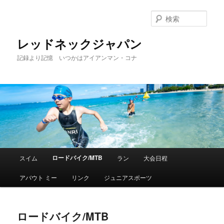
検
索
レッドネックジャパン
記録より記憶 いつかはアイアンマン・コナ
メ
ロードバイク/MTB
スイム
ラン
大会日程
メ
イ
ン
アバウト ミー
リンク
ジュニアスポーツ
イ
メ
ニ
ン
ュ
ロードバイク/MTB
ー
コ